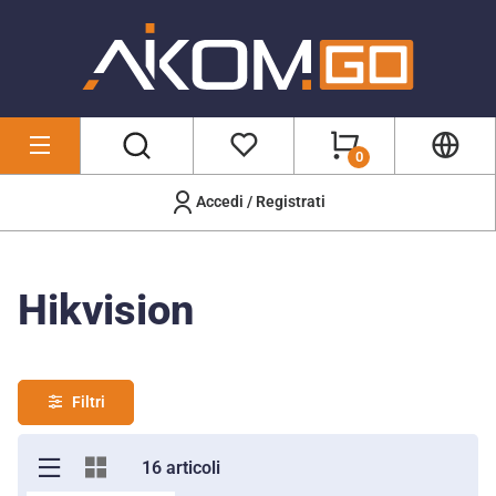
0
Accedi / Registrati
Marchi
/
Hikvision
Hikvision
Filtri
16 articoli