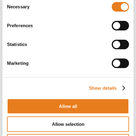
Consent
Necessary
Selection
PER IL PREZZO EFFETTUA IL LOGIN
Preferences
Statistics
Telecamera mini dome AcuSense EXIR 2 MP 2,8
mm
Marketing
DS-2CD2526G2-IS | Hikvision
PER IL PREZZO EFFETTUA IL LOGIN
Show details
Allow all
Telecamera mini dome 4 MP ColorVu 2,8 mm
Allow selection
DS-2CD2547G2-LS(2.8 | Hikvision