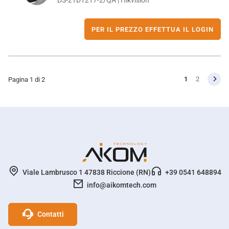
DS-2TD1217-2/QA | Hikvision
PER IL PREZZO EFFETTUA IL LOGIN
1
2
Pagina 1 di 2
Viale Lambrusco 1 47838 Riccione (RN)
+39 0541 648894
info@aikomtech.com
Profili social Network
Contatti