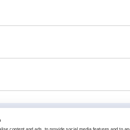
s
ise content and ads, to provide social media features and to an