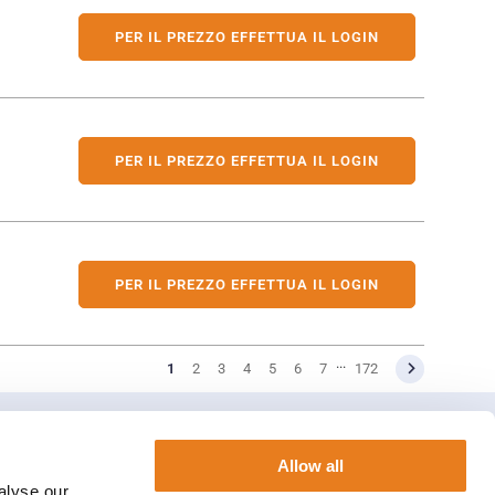
PER IL PREZZO EFFETTUA IL LOGIN
PER IL PREZZO EFFETTUA IL LOGIN
PER IL PREZZO EFFETTUA IL LOGIN
...
1
2
3
4
5
6
7
172
Allow all
alyse our
Contattaci