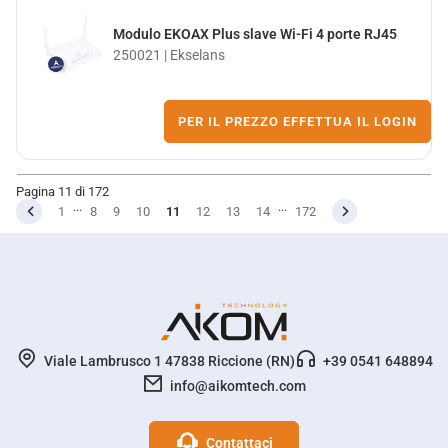
Modulo EKOAX Plus slave Wi-Fi 4 porte RJ45
250021 | Ekselans
PER IL PREZZO EFFETTUA IL LOGIN
Pagina 11 di 172
...
...
1
8
9
10
11
12
13
14
172
Viale Lambrusco 1 47838 Riccione (RN)
+39 0541 648894
info@aikomtech.com
Contattaci