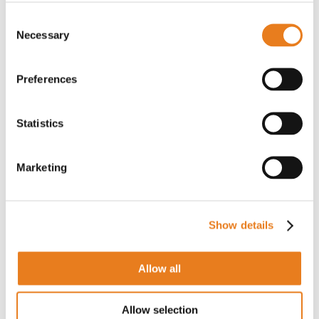
2217106/3FME | Sirio Antenne
Consent
Necessary
Selection
PER IL PREZZO EFFETTUA IL LOGIN
Preferences
Statistics
Antenna omnidirezionale magnetica LTE SMA-
Marketing
m
2217106/3SMA | Sirio Antenne
PER IL PREZZO EFFETTUA IL LOGIN
Show details
Allow all
Allow selection
Antenna omnidirezionale a soffitto 5G MiMo