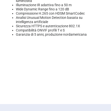
luminosità
Illuminazione IR adattiva fino a 50 m
Wide Dynamic Range fino a 120 dB
Compressione H.265 con HDSM SmartCodec
Analisi Unusual Motion Detection basata su
intelligenza artificiale
Sicurezza HTTPS e autenticazione 802.1X
Compatibilità ONVIF profili T e S
Garanzia di 5 anni, produzione nordamericana