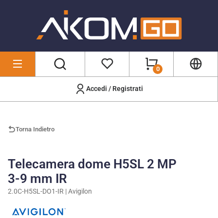
0
Accedi / Registrati
Marchi
/
Avigilon
/
2.0C-H5SL-DO1-IR
Torna Indietro
Telecamera dome H5SL 2 MP
3-9 mm IR
2.0C-H5SL-DO1-IR | Avigilon