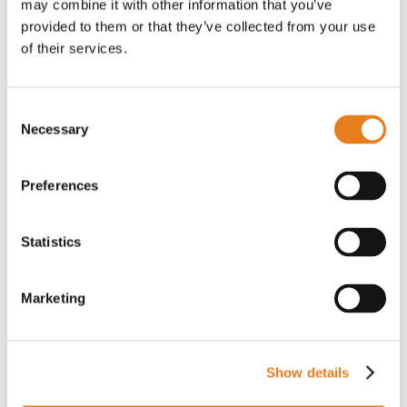
may combine it with other information that you’ve
provided to them or that they’ve collected from your use
of their services.
Consent
Necessary
Selection
Descrizione
Richiedi informazioni
Preferences
Statistics
La telecamera dome Avigilon H5SL 2 MP con
obiettivo varifocale 3-9 mm è progettata per offrire
prestazioni elevate e una gestione efficiente della
videosorveglianza. Il sensore CMOS da 1/2,8"
Marketing
cattura immagini in alta definizione con colori
accurati e dettagli nitidi. La regolazione
motorizzata della lunghezza focale permette di
adattare facilmente l'inquadratura alle esigenze di
ogni installazione.
Show details
Grazie alla tecnologia LightCatcher, la telecamera
migliora la sensibilità alla luce, assicurando