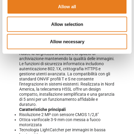
immagini chiare e realistiche anche in ambienti
Allow all
scarsamente illuminati. Gli illuminatori IR adattivi
garantiscono una visione ottimale fino a 50 metri,
mentre il Wide Dynamic Range fino a 120 dB
permette di gestire efficacemente le aree con forti
Allow selection
contrasti di luce. L'analisi video intelligente Unusual
Motion Detection rileva automaticamente
comportamenti anomali, ottimizzando le operazioni
Allow necessary
di monitoraggio e prevenendo incidenti.
La compressione H.265 con HDSM SmartCodec
riduce la larghezza di banda e lo spazio di
archiviazione mantenendo la qualità delle immagini.
Le funzioni di sicurezza informatica includono
autenticazione 802.1X, crittografia HTTPS e
gestione utenti avanzata. La compatibilità con gli
standard ONVIF profili T e S ne consente
l'integrazione in sistemi esistenti. Realizzata in Nord
America, la telecamera H5SL offre un design
compatto, installazione semplificata e una garanzia
di 5 anni per un funzionamento affidabile e
duraturo.
Caratteristiche principali
Risoluzione 2 MP con sensore CMOS 1/2,8"
Ottica varifocale 3-9 mm con messa a fuoco
motorizzata
Tecnologia LightCatcher per immagini in bassa