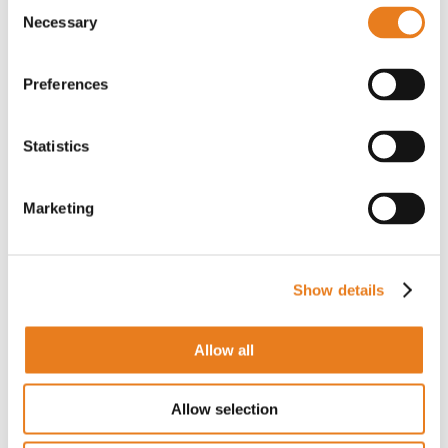
Consent
Necessary
Selection
PER IL PREZZO EFFETTUA IL LOGIN
Preferences
Promo
Statistics
Access point Wi-Fi 6 dual band AX3000P da
parete
Marketing
331020 | Ekselans
PER IL PREZZO EFFETTUA IL LOGIN
Show details
Allow all
Promo
Access point Wi-Fi 6 dual band AX3000 OLP
Allow selection
outdoor
331021 | Ekselans