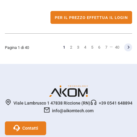
PER IL PREZZO EFFETTUA IL LOGIN
...
1
2
3
4
5
6
7
40
Pagina 1 di 40
Viale Lambrusco 1 47838 Riccione (RN)
+39 0541 648894
info@aikomtech.com
Profili social Network
Contatti