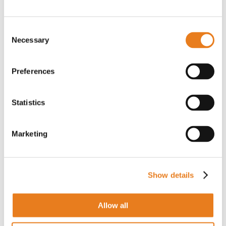
Consent
Necessary
Selection
Preferences
Descrizione
Richiedi informazioni
Statistics
La telecamera turret ColorVu 4 MP 2,8 mm di
Marketing
Hikvision è una soluzione di rete progettata per la
videosorveglianza professionale, con acquisizione
di immagini a colori 24/7 grazie alla tecnologia
ColorVu 3.0. Il modello integra un sensore 1/1,8"
Show details
Progressive Scan CMOS, una lente da 2,8 mm con
apertura F1.0 e una risoluzione massima di 2688 x
1520, per offrire immagini luminose e dettagliate
anche in condizioni di bassa illuminazione.
Allow all
Hikvision abbina a questa telecamera la tecnologia
Smart Hybrid Light, che integra IR e White Light con