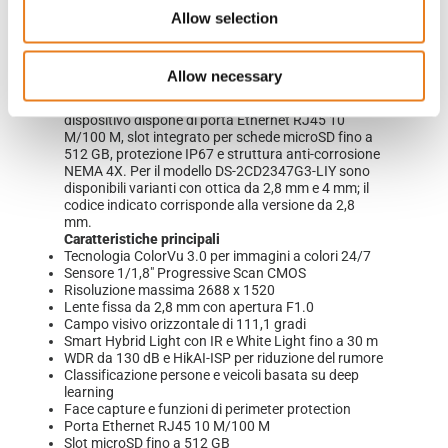
portata fino a 30 m e tre modalità di illuminazione
Allow selection
supplementare. La dotazione comprende inoltre
HikAI-ISP per una riduzione del rumore efficace,
WDR adattivo alla scena, compressione H.265+ e
funzioni di analisi con classificazione di persone e
Allow necessary
veicoli basata su deep learning.
Dal punto di vista installativo e operativo, il
dispositivo dispone di porta Ethernet RJ45 10
M/100 M, slot integrato per schede microSD fino a
512 GB, protezione IP67 e struttura anti-corrosione
NEMA 4X. Per il modello DS-2CD2347G3-LIY sono
disponibili varianti con ottica da 2,8 mm e 4 mm; il
codice indicato corrisponde alla versione da 2,8
mm.
Caratteristiche principali
Tecnologia ColorVu 3.0 per immagini a colori 24/7
Sensore 1/1,8" Progressive Scan CMOS
Risoluzione massima 2688 x 1520
Lente fissa da 2,8 mm con apertura F1.0
Campo visivo orizzontale di 111,1 gradi
Smart Hybrid Light con IR e White Light fino a 30 m
WDR da 130 dB e HikAI-ISP per riduzione del rumore
Classificazione persone e veicoli basata su deep
learning
Face capture e funzioni di perimeter protection
Porta Ethernet RJ45 10 M/100 M
Slot microSD fino a 512 GB