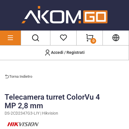
0
Accedi / Registrati
Marchi
/
Hikvision
/
DS-2CD2347G3-LIY
Torna Indietro
Telecamera turret ColorVu 4
MP 2,8 mm
DS-2CD2347G3-LIY | Hikvision