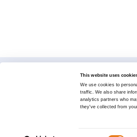
This website uses cookie
We use cookies to personal
traffic. We also share info
Viale Lambrusco 1 47838 R
analytics partners who may
they’ve collected from your
Consent