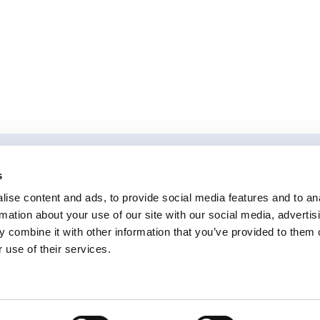
s
ise content and ads, to provide social media features and to an
rmation about your use of our site with our social media, advertis
iccione (RN)
+39 0541 648894
info@aikomtech.com
 combine it with other information that you’ve provided to them o
 use of their services.