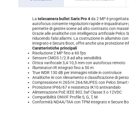
La
telecamera bullet Sarix Pro 4
da 2 MP è progettata p
autofocus consente regolazioni rapide e inquadrature pre
permette di gestire scene ad alto contrasto con massima
Grazie alle analitiche con intelligenza artificiale Pelco 
riducendo falsi allarmi. La costruzione in alluminio 
integrato e Secure Boot, offre anche una protezione i
Caratteristiche principali
Risoluzione 2 MP fino a 60 fps
Sensore CMOS 1/2.8 ad alta sensibilità
Ottica varifocale 3,4-10,5 mm con autofocus remoto
Illuminatori IR integrati fino a 50 m
True WDR 130 dB per immagini nitide in controluce
Analitiche AI con rilevamento e classificazione di perso
Compressione H.265/H.264/MJPEG con Pelco Smart
Protezione IP66/67 e resistenza IK10 antivandalo
Alimentazione PoE IEEE 802.3af Classe 3 o 12VDC
Compatibilità ONVIF Profile S, G, T, M
Conformità NDAA/TAA con TPM integrato e Secure Bo