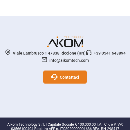
Viale Lambrusco 1 47838 Riccione (RN)
+39 0541 648894
info@aikomtech.com
Contattaci
Profili social Network
Aikom Technology S.r.l. | Capitale Sociale € 100.000,00 I.V. | C.F. e P.IVA:
03566100404 Registro AEE n. IT08020000001686 REA: RN-298417