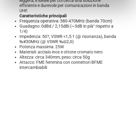
leggera, è ideale per chi cerca una soluzione
efficiente e durevole per comunicazioni in banda
UHF.
Caratteristiche principali
Frequenza operativa: 380-470MHz (banda 70cm)
Guadagno: 0dBd / 2,15dBi (~3dB in pià¹ rispetto a
1/4)
Impedenza: 50?, VSWR <1,5:1 (@ risonanza), banda
‰¥30MHz (@ VSWR ‰¤2,0)
Potenza massima: 25W
Materiali: acciaio inox e ottone cromato nero
Altezza: circa 340mm; peso: circa 50g
Attacco: FME femmina con connettori BFME
intercambiabili