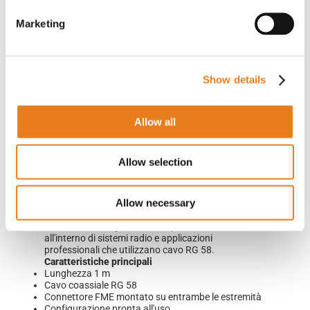
Marketing
Descrizione
Show details
Richiedi informazioni
Allow all
Il
1 m FME
di Amphenol Procom è un cavo coassiale
RG 58 da 1 m progettato per assicurare
connessioni RF stabili e sicure. È dotato di
Allow selection
connettore FME montato su entrambe le estremità,
soluzione che lo rende adatto a installazioni in cui
sono richieste connessioni FME su entrambi i lati del
Allow necessary
collegamento.
Grazie alla configurazione preassemblata, il cavo
consente un'integrazione semplice e immediata
all'interno di sistemi radio e applicazioni
professionali che utilizzano cavo RG 58.
Caratteristiche principali
Lunghezza 1 m
Cavo coassiale RG 58
Connettore FME montato su entrambe le estremità
Configurazione pronta all'uso