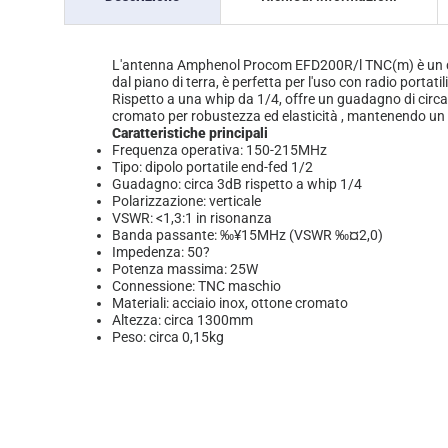
L'antenna Amphenol Procom EFD200R/l TNC(m) è un dip
dal piano di terra, è perfetta per l'uso con radio portati
Rispetto a una whip da 1/4, offre un guadagno di circ
cromato per robustezza ed elasticità , mantenendo un 
Caratteristiche principali
Frequenza operativa: 150-215MHz
Tipo: dipolo portatile end-fed 1/2
Guadagno: circa 3dB rispetto a whip 1/4
Polarizzazione: verticale
VSWR: <1,3:1 in risonanza
Banda passante: ‰¥15MHz (VSWR ‰¤2,0)
Impedenza: 50?
Potenza massima: 25W
Connessione: TNC maschio
Materiali: acciaio inox, ottone cromato
Altezza: circa 1300mm
Peso: circa 0,15kg