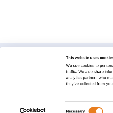
This website uses cookie
We use cookies to personal
traffic. We also share info
Viale Lambrusco 1 47838 R
analytics partners who may
they’ve collected from your
Consent
Necessary