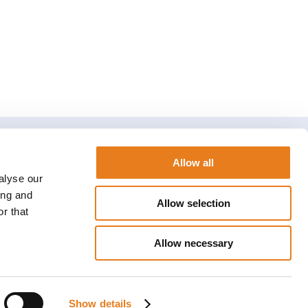
Allow all
alyse our
Contattaci
ing and
Allow selection
Profili social
r that
Network
Allow necessary
Show details