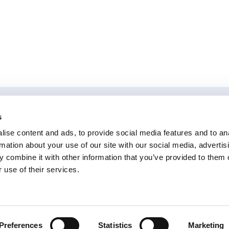
s
ise content and ads, to provide social media features and to an
rmation about your use of our site with our social media, advertis
iccione (RN)
+39 0541 648894
info@aikomtech.com
 combine it with other information that you’ve provided to them o
 use of their services.
Preferences
Statistics
Marketing