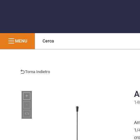
MENU
Marchi
/
Amphenol Procom
/
140000096
Torna Indietro
A
14
An
1/4
cr