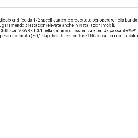
olo end-fed da 1/2 specificamente progettata per operare nella banda
li, garantendo prestazioni elevate anche in installazioni mobili.
a 3dB, con VSWR <1,3:1 nella gamma di risonanza e banda passante ‰¥15MH
peso contenuto (~0,15kg). Monta connettore TNC maschio compatibile con 