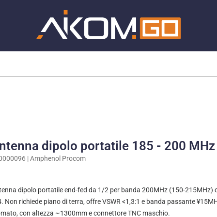
ntenna dipolo portatile 185 - 200 MH
0000096 | Amphenol Procom
tenna dipolo portatile end-fed da 1/2 per banda 200MHz (150-215MHz) c
. Non richiede piano di terra, offre VSWR <1,3:1 e banda passante ¥15MHz
omato, con altezza ~1300mm e connettore TNC maschio.