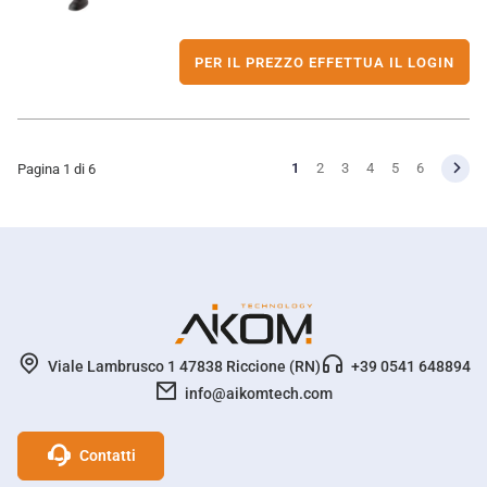
PER IL PREZZO EFFETTUA IL LOGIN
1
2
3
4
5
6
Pagina 1 di 6
Viale Lambrusco 1 47838 Riccione (RN)
+39 0541 648894
info@aikomtech.com
Profili social Network
Contatti