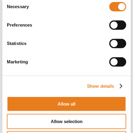
Consent
Necessary
Selection
PER IL PREZZO EFFETTUA IL LOGIN
Preferences
Statistics
Antenna magnetica GPS GNSS attiva
T-AT311-BU | Atel Antennas
Marketing
PER IL PREZZO EFFETTUA IL LOGIN
Show details
Allow all
Antenna omnidirezionale 2G/3G/4G/5G 5 dBi
Allow selection
T-AT499 | Atel Antennas