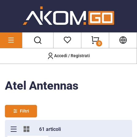
0
Accedi / Registrati
Marchi
/
Atel Antennas
Atel Antennas
Filtri
61 articoli