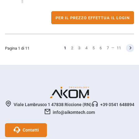
PER IL PREZZO EFFETTUA IL LOGIN
...
1
2
3
4
5
6
7
11
Pagina 1 di 11
Viale Lambrusco 1 47838 Riccione (RN)
+39 0541 648894
info@aikomtech.com
Profili social Network
Contatti