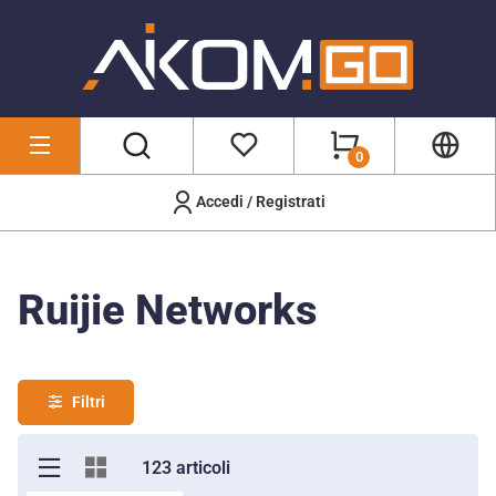
0
Accedi / Registrati
Marchi
/
Ruijie Networks
Ruijie Networks
Filtri
123 articoli