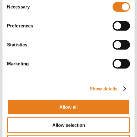
Consent
Necessary
Selection
PER IL PREZZO EFFETTUA IL LOGIN
Preferences
Statistics
Modulo SFP fibra 1000BASE SX 850 nm 550 m
NIS-GE-SFP-550M-MM850 | Ruijie Networks
Marketing
PER IL PREZZO EFFETTUA IL LOGIN
Show details
Allow all
Modulo SFP 1G monomodale 10 km 1490 nm
Allow selection
OM-GE-SFP-10KM-SM1490 | Ruijie Networks